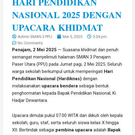
HARI PENDIDIKAN
NASIONAL 2025 DENGAN
UPACARA KHIDMAT
Admin SMAN 3 PPU
Mei 5, 2025
3:04 pm
No Comments
Penajam, 2 Mei 2025
— Suasana khidmat dan penuh
semangat menyelimuti halaman SMAN 3 Penajam
Paser Utara (PPU) pada Jumat pagi, 2 Mei 2025. Seluruh
warga sekolah berkumpul untuk memperingati
Hari
Pendidikan Nasional (Hardiknas)
dengan
melaksanakan
upacara bendera
sebagai bentuk
penghormatan kepada Bapak Pendidikan Nasional, Ki
Hadjar Dewantara.
Upacara dimulai pukul 07.00 WITA dan diikuti oleh kepala
sekolah, guru, staf, serta seluruh siswa kelas X hingga
XII. Bertindak sebagai
pembina upacara
adalah
Bapak