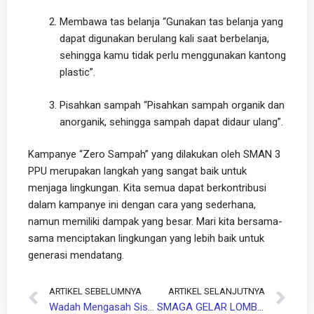
Membawa tas belanja “Gunakan tas belanja yang
dapat digunakan berulang kali saat berbelanja,
sehingga kamu tidak perlu menggunakan kantong
plastic”.
Pisahkan sampah “Pisahkan sampah organik dan
anorganik, sehingga sampah dapat didaur ulang”.
Kampanye “Zero Sampah” yang dilakukan oleh SMAN 3
PPU merupakan langkah yang sangat baik untuk
menjaga lingkungan. Kita semua dapat berkontribusi
dalam kampanye ini dengan cara yang sederhana,
namun memiliki dampak yang besar. Mari kita bersama-
sama menciptakan lingkungan yang lebih baik untuk
generasi mendatang.
Prev
ARTIKEL SEBELUMNYA
ARTIKEL SELANJUTNYA
Ne
Wadah Mengasah Siswa Potensial
SMAGA GELAR LOMBA KEBERSIHAN KELAS Untuk Menguatkan Karakter Kebersihan Dan Kedisiplinan Siswa