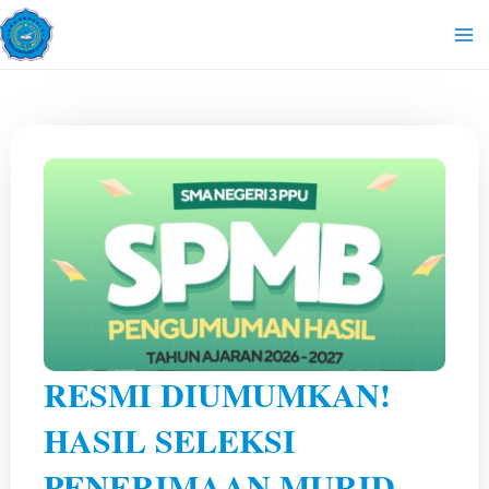
Lewati
Ma
ke
Me
konten
RESMI DIUMUMKAN!
HASIL SELEKSI
PENERIMAAN MURID