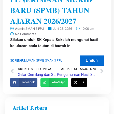
BARU (SPMB) TAHUN
AJARAN 2026/2027
Admin SMAN 3 PPU
Juni 28, 2026
10:00 am
No Comments
Silakan unduh SK Kepala Sekolah mengenai hasil
kelulusan pada tautan di bawah ini
Unduh
SK PENGUMUMAN SPMB SMAN 3 PPU
Prev
ARTIKEL SEBELUMNYA
ARTIKEL SELANJUTNYA
Ne
Gelar Gemilang dan Show Your Talent SMAN 3 PPU: Wadah Kreativitas dan Apresiasi Karya Murid
Pengumuman Hasil Seleksi Penerimaan Murid Baru (SPMB) Tahap 2 SMAN 3 Penajam Paser Utara Tahun Ajaran 2026/2027
Facebook
WhatsApp
X
Artikel Terbaru