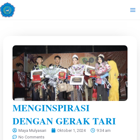
Lewati
Ma
ke
Me
konten
MENGINSPIRASI
DENGAN GERAK TARI
Maya Mulyasari
Oktober 1, 2024
9:34 am
No Comments