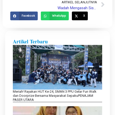
ARTIKEL SELANJUTNYA
Ne
Wadah Mengasah Siswa Potensial
Facebook
WhatsApp
X
Artikel Terbaru
Meriah! Rayakan HUT Ke-24, SMAN 3 PPU Gelar Fun Walk
dan Doorprize Bersama Masyarakat SepakuPENAJAM
PASER UTARA