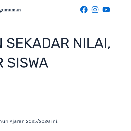
ngumuman
 SEKADAR NILAI,
R SISWA
un Ajaran 2025/2026 ini.