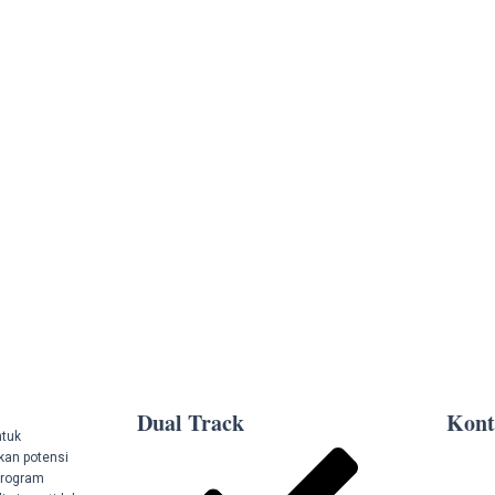
Dual Track
Kont
ntuk
kan potensi
program