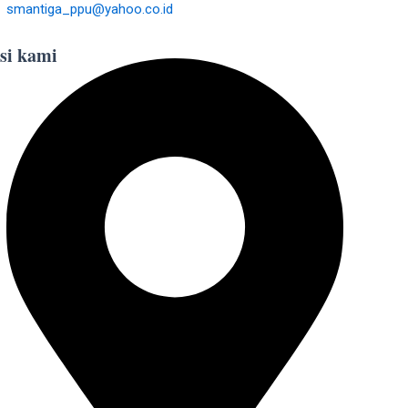
smantiga_ppu@yahoo.co.id
si kami