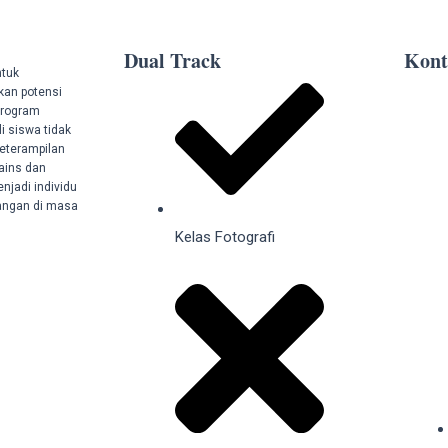
Dual Track
Kont
ntuk
kan potensi
program
 siswa tidak
eterampilan
sains dan
njadi individu
tangan di masa
Kelas Fotografi