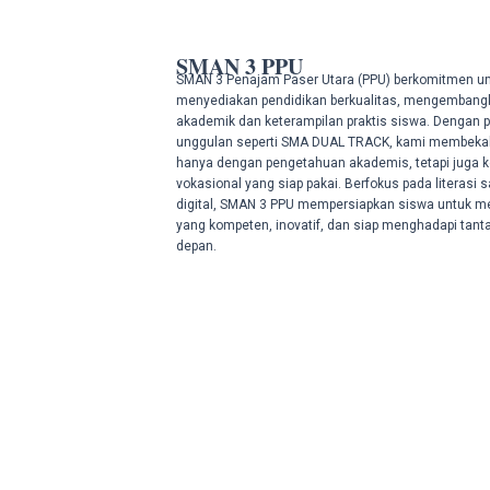
SMAN 3 PPU
SMAN 3 Penajam Paser Utara (PPU) berkomitmen u
menyediakan pendidikan berkualitas, mengembang
akademik dan keterampilan praktis siswa. Dengan 
unggulan seperti SMA DUAL TRACK, kami membekali
hanya dengan pengetahuan akademis, tetapi juga k
vokasional yang siap pakai. Berfokus pada literasi 
digital, SMAN 3 PPU mempersiapkan siswa untuk me
yang kompeten, inovatif, dan siap menghadapi tan
depan.