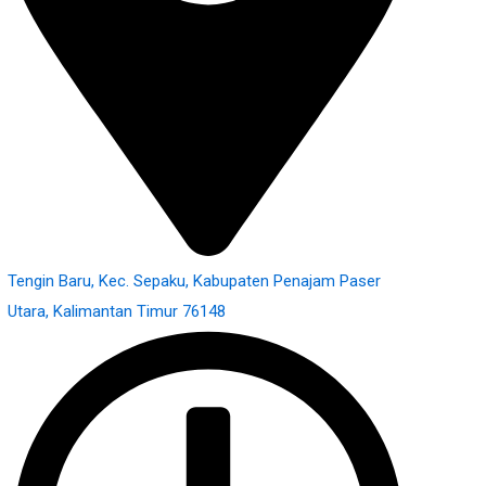
Tengin Baru, Kec. Sepaku, Kabupaten Penajam Paser
Utara, Kalimantan Timur 76148