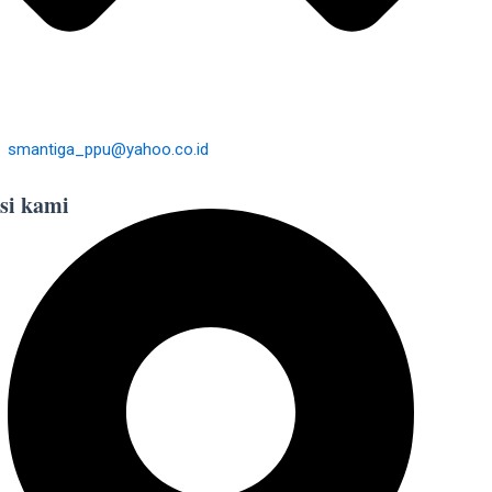
smantiga_ppu@yahoo.co.id
si kami