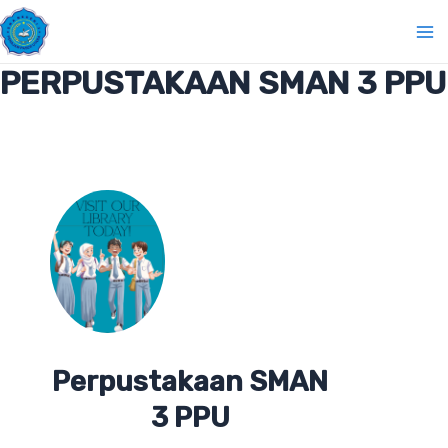
Lewati
Ma
ke
Me
konten
PERPUSTAKAAN SMAN 3 PPU
Perpustakaan SMAN
3 PPU