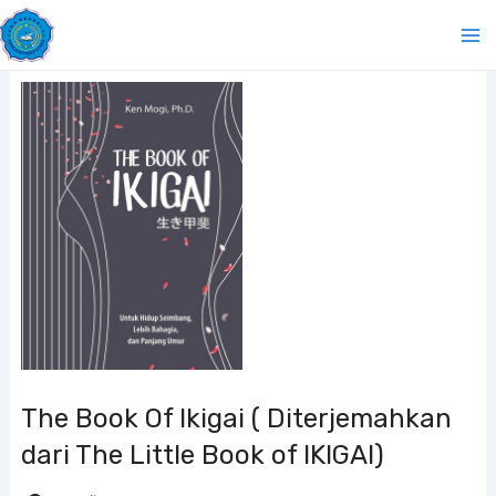
Lewati
Ma
ke
Me
konten
The Book Of Ikigai ( Diterjemahkan
dari The Little Book of IKIGAI)