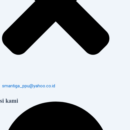
smantiga_ppu@yahoo.co.id
si kami