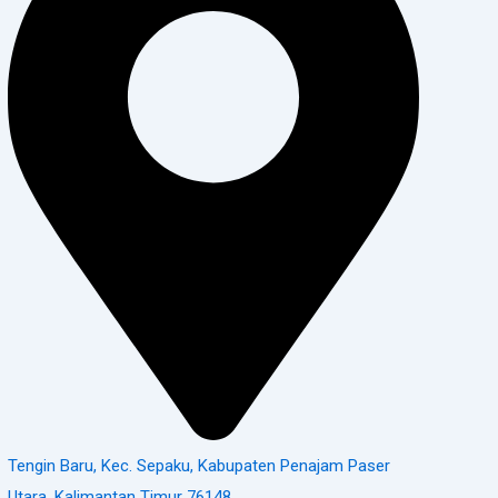
Tengin Baru, Kec. Sepaku, Kabupaten Penajam Paser
Utara, Kalimantan Timur 76148