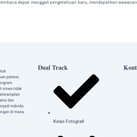
a, pembaca dapat menggali pengetahuan baru, mendapatkan wawas
Dual Track
Kont
ntuk
kan potensi
program
 siswa tidak
eterampilan
sains dan
njadi individu
tangan di masa
Kelas Fotografi