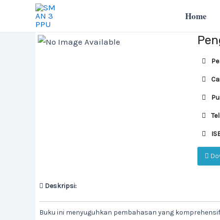
Lewati
Home
ke
konten
Peng
Pen
Ca
Pub
Tel
IS
Do
Deskripsi:
Buku ini menyuguhkan pembahasan yang komprehensif me