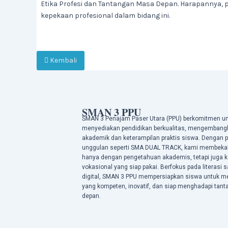
Etika Profesi dan Tantangan Masa Depan. Harapanny
kepekaan profesional dalam bidang ini.
Kembali
SMAN 3 PPU
SMAN 3 Penajam Paser Utara (PPU) berkomitmen u
menyediakan pendidikan berkualitas, mengembang
akademik dan keterampilan praktis siswa. Dengan 
unggulan seperti SMA DUAL TRACK, kami membekali
hanya dengan pengetahuan akademis, tetapi juga k
vokasional yang siap pakai. Berfokus pada literasi 
digital, SMAN 3 PPU mempersiapkan siswa untuk me
yang kompeten, inovatif, dan siap menghadapi tan
depan.