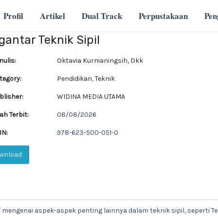
Profil
Artikel
Dual Track
Perpustakaan
Pe
antar Teknik Sipil
ulis:
Oktavia Kurnianingsih, Dkk
tegory:
Pendidikan
,
Teknik
lisher:
WIDINA MEDIA UTAMA
ah Terbit:
08/08/2026
BN:
978-623-500-051-0
wnload
ngenai aspek-aspek penting lainnya dalam teknik sipil, seperti Te