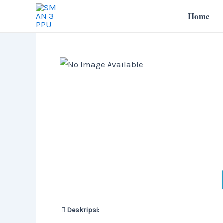
Lewati
Home
ke
konten
Deskripsi: