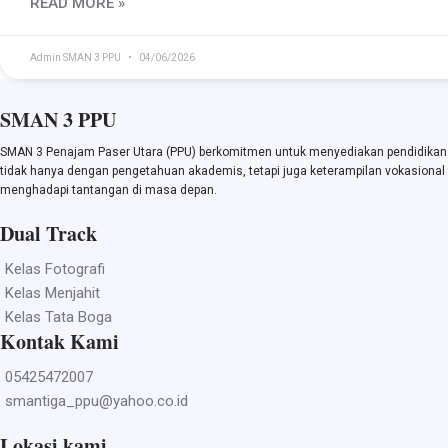
READ MORE »
Admin SMAN 3 PPU
04/06/2026
SMAN 3 PPU
SMAN 3 Penajam Paser Utara (PPU) berkomitmen untuk menyediakan pendidikan 
tidak hanya dengan pengetahuan akademis, tetapi juga keterampilan vokasional y
menghadapi tantangan di masa depan.
Dual Track
Kelas Fotografi
Kelas Menjahit
Kelas Tata Boga
Kontak Kami
05425472007
smantiga_ppu@yahoo.co.id
Lokasi kami