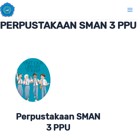
Lewati
Ma
ke
Me
konten
PERPUSTAKAAN SMAN 3 PPU
Perpustakaan SMAN
3 PPU