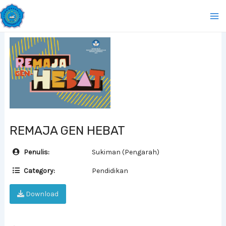
Lewati
Ma
ke
Me
konten
REMAJA GEN HEBAT
Penulis:
Sukiman (Pengarah)
Category:
Pendidikan
Download