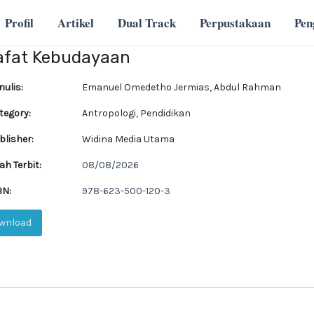
Profil
Artikel
Dual Track
Perpustakaan
Pe
safat Kebudayaan
ulis:
Emanuel Omedetho Jermias, Abdul Rahman
tegory:
Antropologi
,
Pendidikan
lisher:
Widina Media Utama
ah Terbit:
08/08/2026
BN:
978-623-500-120-3
wnload