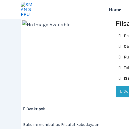
Lewati
Home
ke
konten
Fil
Pen
Ca
Pub
Tel
IS
Do
Deskripsi:
Buku ini membahas Filsafat kebudayaan