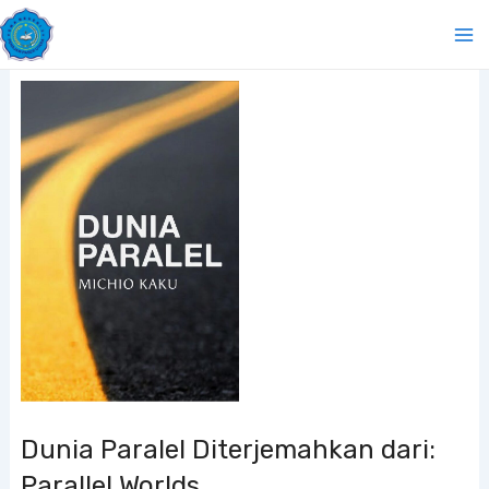
Lewati
Ma
ke
Me
konten
Dunia Paralel Diterjemahkan dari:
Parallel Worlds