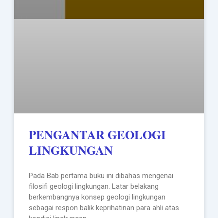
PENGANTAR GEOLOGI
LINGKUNGAN
Pada Bab pertama buku ini dibahas mengenai
filosifi geologi lingkungan. Latar belakang
berkembangnya konsep geologi lingkungan
sebagai respon balik keprihatinan para ahli atas